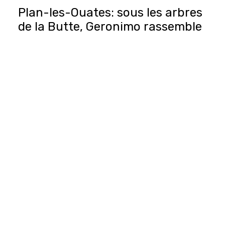
Plan-les-Ouates: sous les arbres
de la Butte, Geronimo rassemble
les générations
Revue de presse
22 juillet 2026
La Tribune de Genève, le 22 juillet 2026
Les Acacias: «Chez Ana», on
vient manger comme «à la
maison»
Revue de presse
21 juillet 2026
La Tribune de Genève, 21 juillet 2026