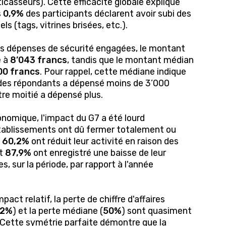
icasseurs). Cette efficacité globale explique
s
0,9%
des participants déclarent avoir subi des
ls (tags, vitrines brisées, etc.).
s dépenses de sécurité engagées, le montant
e à
8’043 francs
, tandis que le montant médian
00 francs
. Pour rappel, cette médiane indique
 des répondants a dépensé moins de 3’000
utre moitié a dépensé plus.
onomique, l'impact du G7 a été lourd
ablissements ont dû fermer totalement ou
,
60,2%
ont réduit leur activité en raison des
et
87,9%
ont enregistré une baisse de leur
res, sur la période, par rapport à l'année
pact relatif, la perte de chiffre d'affaires
,2%
) et la perte médiane (
50%
) sont quasiment
 Cette symétrie parfaite démontre que la