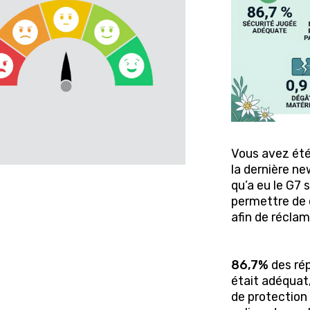
Vous avez ét
la dernière ne
qu’a eu le G7 
permettre de 
afin de récla
86,7%
des rép
était adéquat
de protection