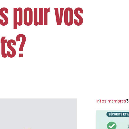
s pour vos
ts?
Infos membres
3