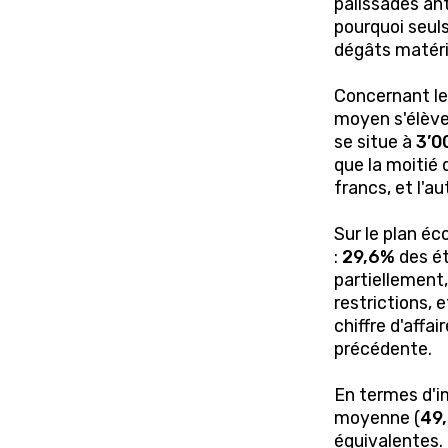
palissades ant
pourquoi seul
dégâts matérie
Concernant le
moyen s'élèv
se situe à
3’0
que la moitié
francs, et l'a
Sur le plan éc
:
29,6%
des ét
partiellement
restrictions, 
chiffre d'affai
précédente.
En termes d'im
moyenne (
49
équivalentes.