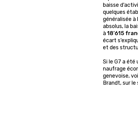
baisse d'activ
quelques étab
généralisée à
absolus, la ba
à
18’615 fran
écart s'expliq
et des structu
Si le G7 a été 
naufrage écon
genevoise, vo
Brandt, sur le 