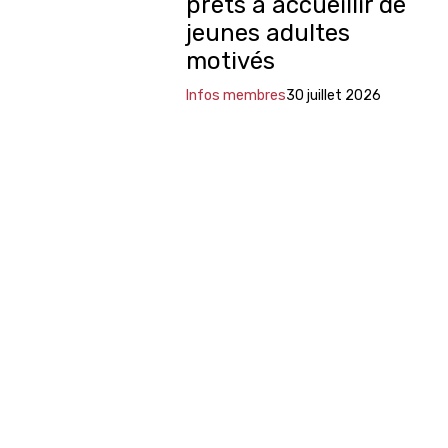
prêts à accueillir de
jeunes adultes
motivés
Infos membres
30 juillet 2026
Cuisine - Service - Hôtellerie-
intendance - Restauration de
système
Voir plus d'actualités