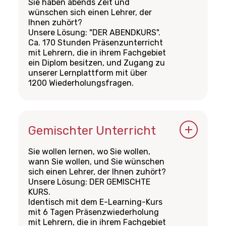
Sie haben abends Zeit und
Öffnungszeiten
wünschen sich einen Lehrer, der
Ihnen zuhört?
Unsere Lösung: "DER ABENDKURS".
Montag bis Freitag von 08:30 bis
Ca. 170 Stunden Präsenzunterricht
11:45 Uhr und von 13:00 bis 16:15 Uhr
mit Lehrern, die in ihrem Fachgebiet
ein Diplom besitzen, und Zugang zu
Preis
unserer Lernplattform mit über
1200 Wiederholungsfragen.
CHF 1'990.00
(einschließlich einer Ermäßigung
Kursdaten
von CHF 800.00, die von der Société
des Cafetiers angeboten wird)
Ab dem 24. Januar bis zum 17. April
Der Kurspreis beinhaltet 170
2024
Stunden Präsenzunterricht mit
Gemischter Unterricht
diplomierten und auf ihr Fachgebiet
Sie wollen lernen, wo Sie wollen,
spezialisierten Lehrkräften, die
Öffnungszeiten
wann Sie wollen, und Sie wünschen
Kursunterlagen und den Zugang zu
sich einen Lehrer, der Ihnen zuhört?
unserer Lernplattform mit über
Unsere Lösung: DER GEMISCHTE
Montag bis Freitag von 08:30 bis
1200 Wiederholungsfragen.
KURS.
11:45 Uhr und von 13:00 bis 16:15 Uhr
Identisch mit dem E-Learning-Kurs
mit 6 Tagen Präsenzwiederholung
Vous avez également la possibilité
Preis
mit Lehrern, die in ihrem Fachgebiet
de bénéficier du chèque annuel de