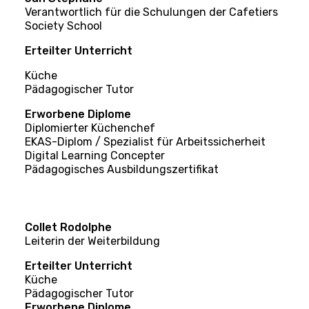
18h, vendredi 17h00
Verantwortlich für die Schulungen der Cafetiers
Abendkurse
Arrêt TPG : arrêt Augustins
Society School
Erteilter Unterricht
Termine der nächsten Prüfungen
N° de référence du cours : 1341
Küche
19.-20. April &amp; 26.-27. April
Pädagogischer Tutor
Date de début de cours : 22 janvier
2024
2024
Erworbene Diplome
Zeitraum für die Anmeldung bei
Diplomierter Küchenchef
Datum des Kursendes: 20. April
IFAGE
EKAS-Diplom / Spezialist für Arbeitssicherheit
2024
Digital Learning Concepter
Pädagogisches Ausbildungszertifikat
Vom 18. Dezember 2023 bis zum 1.
März 2024
Ihren Antrag stellen
Anmeldeformular
Collet Rodolphe
Gemischter Unterricht
Leiterin der Weiterbildung
Sonstige Informationen
Erteilter Unterricht
N° de référence du cours : 5730
Küche
Pädagogischer Tutor
Reglement für die Organisation
Date de début de cours : 18 mars
Erworbene Diplome