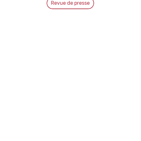
Revue de presse
Sécurité au travail : êtes-vous en
conformité ?
Nos formations
August 6, 2026
Dans le secteur de l'hôtellerie-restauration, la
sécurité au travail n'est pas une option, c'est une
obligation légale.
Jeunes travailleurs - Heures de
travail