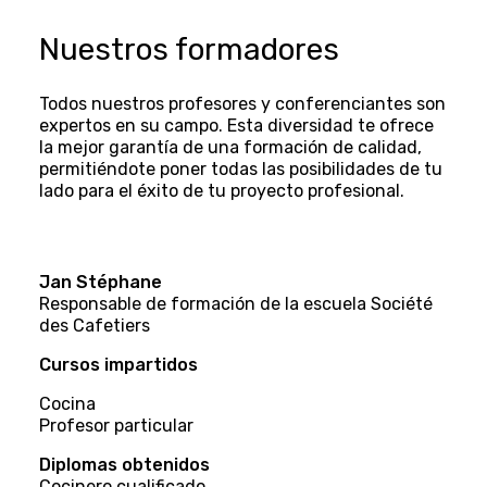
Los exámenes se realizan por
Nuestros formadores
ordenador y están escritos
Fecha de inicio del curso: 12 de
únicamente en francés.
febrero de 2024
Todos nuestros profesores y conferenciantes son
Las inscripciones para los exámenes
Fecha límite: 18 de abril de 2024
expertos en su campo. Esta diversidad te ofrece
pueden realizarse en las siguientes
la mejor garantía de una formación de calidad,
ventanillas:
permitiéndote poner todas las posibilidades de tu
Haga su solicitud
lado para el éxito de tu proyecto profesional.
IFAGE Augustins (Fondation pour la
formation des adultes à Genève)
Clases nocturnas
Place des Augustins 19
1205 Genève
Jan Stéphane
Accueil 8h30 - 18h30 sauf en août
Responsable de formación de la escuela Société
N° de référence du cours : 1341
18h, vendredi 17h00
des Cafetiers
Arrêt TPG : arrêt Augustins
Date de début de cours : 22 janvier
Cursos impartidos
2024
Próximas fechas de exámenes
Cocina
Profesor particular
Fecha límite: 20 de abril de 2024
19-20 de abril y 26-27 de abril de
2024
Diplomas obtenidos
Cocinero cualificado