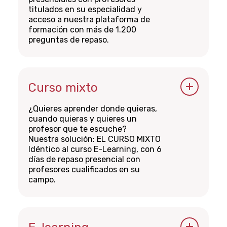
titulados en su especialidad y
Precios
acceso a nuestra plataforma de
formación con más de 1.200
CHF 1.990,00
preguntas de repaso.
(incluido un descuento de 800,00
CHF ofrecido por la Société des
Fechas de los cursos
Cafetiers)
El precio del curso incluye 170 horas
Del 24 de enero al 17 de abril de
de clases presenciales con
2024
formadores cualificados
Curso mixto
especialistas en su campo, material
¿Quieres aprender donde quieras,
didáctico y acceso a nuestra
Horario
cuando quieras y quieres un
plataforma de formación con más
profesor que te escuche?
de 1.200 preguntas de repaso.
Nuestra solución: EL CURSO MIXTO
De lunes a viernes de 08:30 a 11:45 y
Idéntico al curso E-Learning, con 6
de 13:00 a 16:15
días de repaso presencial con
Vous avez également la possibilité
profesores cualificados en su
de bénéficier du chèque annuel de
Precios
campo.
formation de CHF 750.- (code école :
1341)
CHF 1.990,00
Fechas de los cursos
(incluido un descuento de 800,00
Enlace a la preinscripción
CHF ofrecido por la Société des
Acceso a la plataforma desde el