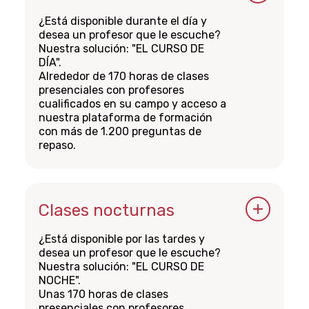
Tarifas diarias
¿Está disponible durante el día y
desea un profesor que le escuche?
Nuestra solución: "EL CURSO DE
DÍA".
Alrededor de 170 horas de clases
presenciales con profesores
cualificados en su campo y acceso a
nuestra plataforma de formación
con más de 1.200 preguntas de
repaso.
Fechas de los cursos
Del 12 de febrero al 17 de abril de
2024
Clases nocturnas
¿Está disponible por las tardes y
Horario
desea un profesor que le escuche?
Nuestra solución: "EL CURSO DE
NOCHE".
De lunes a viernes de 08:30 a 11:45 y
Unas 170 horas de clases
de 13:00 a 16:15
presenciales con profesores