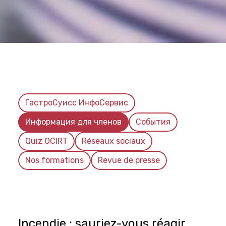
ГастроСуисс ИнфоСервис
Информация для членов
События
Quiz OCIRT
Réseaux sociaux
Nos formations
Revue de presse
Incendie : sauriez-vous réagir