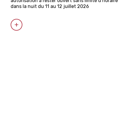
autorisation à rester ouvert sans limite d’horaire
dans la nuit du 11 au 12 juillet 2026
Prolongement exceptionnel de
l’heure de fermeture des
terrasses
Информация для членов
3 июля 2026 г.
COUPE DU MONDE DE FOOTBALL 2026: 1/8 DE
FINALE DE L’ÉQUIPE SUISSE DU 7 JUILLET 2026 À
22H00
G7: quelles conséquences pour