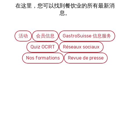
在这里，您可以找到餐饮业的所有最新消
息。
活动
会员信息
GastroSuisse 信息服务
Quiz OCIRT
Réseaux sociaux
Nos formations
Revue de presse
Sécurité au travail : êtes-vous en
conformité ?
Nos formations
2026年8月6日
Dans le secteur de l'hôtellerie-restauration, la