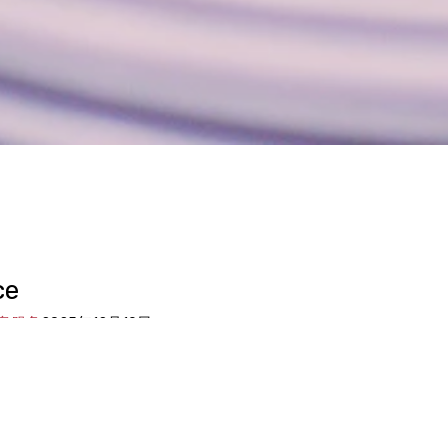
ce
 信息服务
2025年12月19日
uridique sous forme de documents PDF