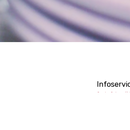
Infoservi
GastroSuisse
InfoService j