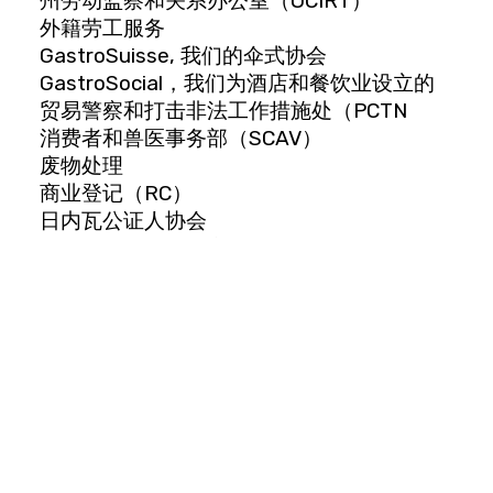
州劳动监察和关系办公室（OCIRT）
外籍劳工服务
GastroSuisse, 我们的伞式协会
GastroSocial，我们为酒店和餐饮业设立的
补偿基金
贸易警察和打击非法工作措施处（PCTN
消费者和兽医事务部（SCAV）
废物处理
商业登记（RC）
日内瓦公证人协会
州人口和移民办公室（OCPM），外国人服务
处
经济发展、研究和创新总司（DG DERI）
FAE - 企业援助基金会
FONDETEC - 日内瓦市就业和经济发展基金
会
财政和人力资源部（DF）、财政宾馆、州税
务局
联邦税务局 (FTA)，增值税
海关 - 日内瓦区局
Avenue Louis-Casaï 84 - 1211 Geneva 28
电话 058 469 72 72