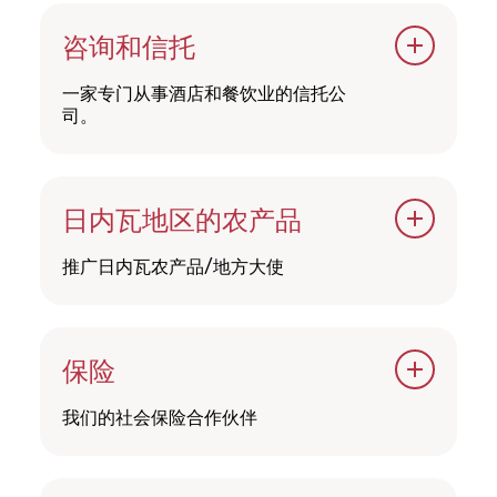
咨询和信托
一家专门从事酒店和餐饮业的信托公
司。
Fid&amp;Gest
日内瓦地区的农产品
推广日内瓦农产品/地方大使
日内瓦农产品推广办事处
（OPAGE）
保险
我们的社会保险合作伙伴
JGG 保证