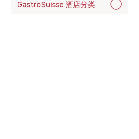
GastroSuisse 酒店分类
保证成功的明星
GastroSuisse 酒店分级是透明度的保
证。它为顾客提供了明确的指示和保
障。它还有助于经营者在市场中进行自
我定位。GastroSuisse 酒店分级有助
酒店和餐饮培训
于提高瑞士酒店的质量。这也是税收保
持低水平的原因。分级后，酒店将获得
了解我们所有的培训课程：
全球认可的标签。
GastroSuisse 职业培训
州级培训
罗马咖啡师、餐馆老板和
您可享受分类广告 20% 的折扣。
旅馆老板杂志》